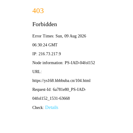
97影院
· 高清影视大全
🎬 发
现
首页
电影
电视剧
短剧
动漫
综艺
首页
电影
电视剧
短剧
动漫
综艺
排行榜
🔥 热播推荐
查看更多 >